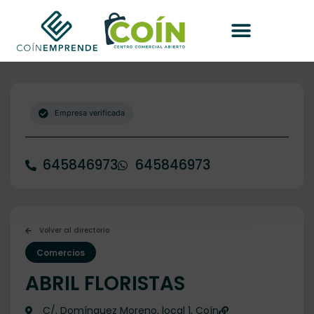
Empresa verificada
645846973
645846973
Volver al directorio
Comercios
ABRIL FLORISTAS
C/. Domínguez Moreno, local 1, Coín