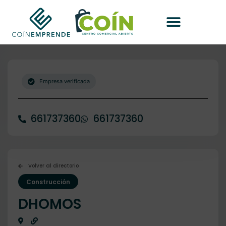
Empresa verificada
661737360
661737360
Volver al directorio
Construcción
DHOMOS