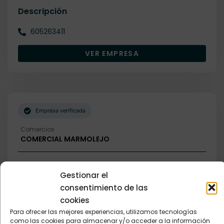
Descripción
605263411
VER EMPRESA
Empresa verificada
Comercios
COMERCIAL MARMOLEJO
Descripción
Gestionar el
consentimiento de las
625034208
cookies
VER EMPRESA
Para ofrecer las mejores experiencias, utilizamos tecnologías
como las cookies para almacenar y/o acceder a la información