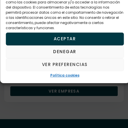
VER EMPRESA
como las cookies para almacenar y/o acceder a la información
del dispositivo. El consentimiento de estas tecnologías nos
permitirá procesar datos como el comportamiento de navegación
o las identificaciones únicas en este sitio. No consentir o retirar el
consentimiento, puede afectar negativamente a ciertas
características y funciones.
Empresa verificada
ACEPTAR
Alimentación
TIENDA ECOAYURVEDA
DENEGAR
VER PREFERENCIAS
Descripción
Política cookies
677127457
VER EMPRESA