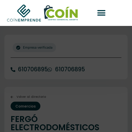
Empresa verificada
610706895
610706895
Volver al directorio
Comercios
FERGÓ
ELECTRODOMÉSTICOS