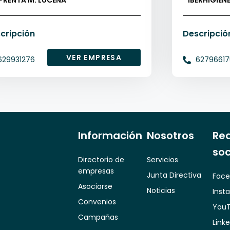
PRENTA M. LUCENA
IBERHIGIEN
cripción
Descripció
VER EMPRESA
629931276
62796617
Información
Nosotros
Re
soc
Directorio de
Servicios
empresas
Junta Directiva
Face
Asociarse
Noticias
Inst
Convenios
You
Campañas
Link