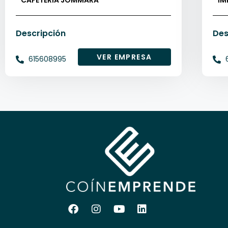
CAFETERÍA JOMMARA
IM
cafeterías
Descripción
Des
VER EMPRESA
615608995