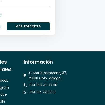
E
n
VER EMPRESA
5
des
Información
iales
C. María Zambrano, 37,
29100 Coín, Málaga
book
+34 952 45 33 06
agram
+34 614 228 659
Tube
edIn