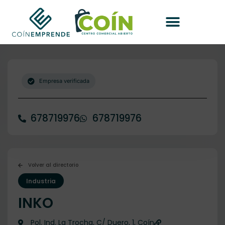
Empresa verificada
678719976
678719976
Volver al directorio
Industria
INKO
Pol. Ind. La Trocha, C/ Duero, 1, Coín