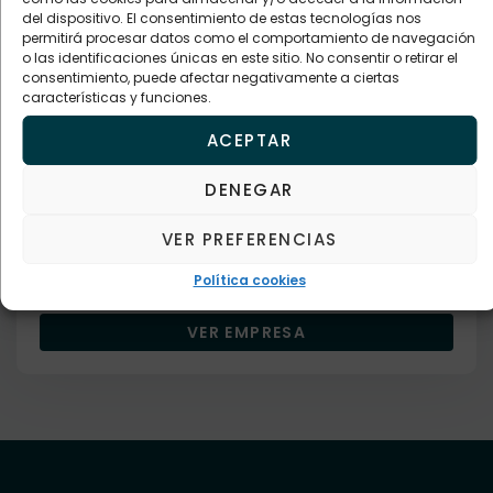
del dispositivo. El consentimiento de estas tecnologías nos
permitirá procesar datos como el comportamiento de navegación
o las identificaciones únicas en este sitio. No consentir o retirar el
consentimiento, puede afectar negativamente a ciertas
características y funciones.
Empresa verificada
ACEPTAR
Asesoría, consultaría y formación
ECOGES 2023 SL
DENEGAR
Descripción
VER PREFERENCIAS
Política cookies
945455041
VER EMPRESA