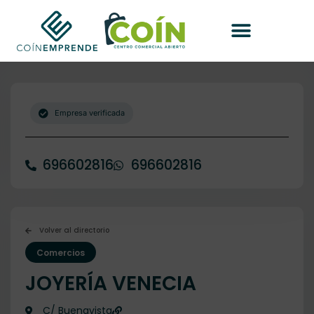
Empresa verificada
696602816
696602816
Volver al directorio
Comercios
JOYERÍA VENECIA
C/ Buenavista