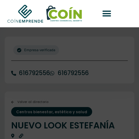
Empresa verificada
616792556
616792556
Volver al directorio
Centros bienestar, estética y salud
NUEVO LOOK ESTEFANÍA