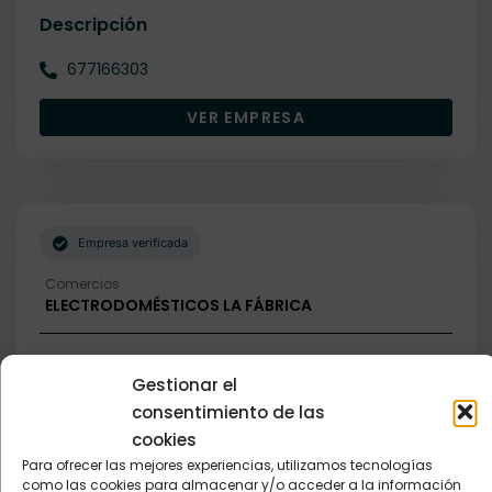
Descripción
677166303
VER EMPRESA
Empresa verificada
Comercios
ELECTRODOMÉSTICOS LA FÁBRICA
Descripción
Gestionar el
consentimiento de las
625874498
cookies
VER EMPRESA
Para ofrecer las mejores experiencias, utilizamos tecnologías
como las cookies para almacenar y/o acceder a la información