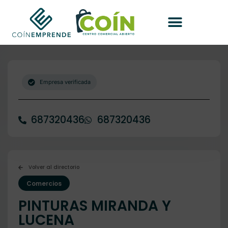
Empresa verificada
687320436
687320436
Volver al directorio
Comercios
PINTURAS MIRANDA Y
LUCENA