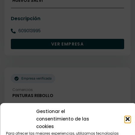
HUEVOS SALVI
Descripción
609013995
VER EMPRESA
Empresa verificada
Comercios
PINTURAS REBOLLO
Gestionar el
Descripción
consentimiento de las
685166945
cookies
Para ofrecer las mejores experiencias, utilizamos tecnologías