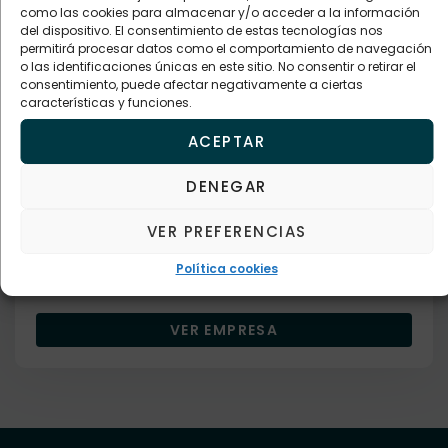
como las cookies para almacenar y/o acceder a la información
VER EMPRESA
del dispositivo. El consentimiento de estas tecnologías nos
permitirá procesar datos como el comportamiento de navegación
o las identificaciones únicas en este sitio. No consentir o retirar el
consentimiento, puede afectar negativamente a ciertas
características y funciones.
Empresa verificada
ACEPTAR
Bares restaurantes y cafeterías
COCONUT TAPAS
DENEGAR
VER PREFERENCIAS
Descripción
Política cookies
691600909
VER EMPRESA