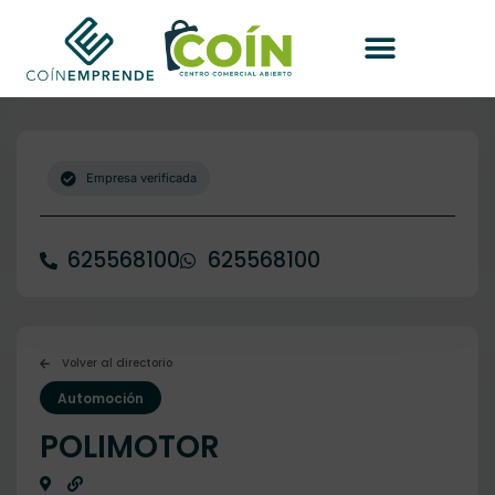
Empresa verificada
625568100
625568100
Volver al directorio
Automoción
POLIMOTOR