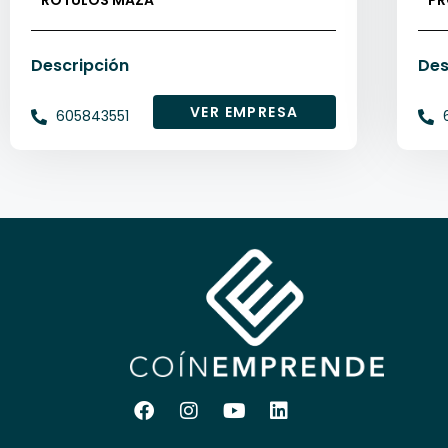
RÓTULOS MAZA
PR
Descripción
Des
VER EMPRESA
605843551