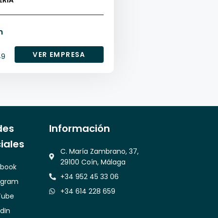
ERÍA
n
VER EMPRESA
49
des
Información
iales
C. María Zambrano, 37,
29100 Coín, Málaga
book
+34 952 45 33 06
agram
+34 614 228 659
Tube
edIn