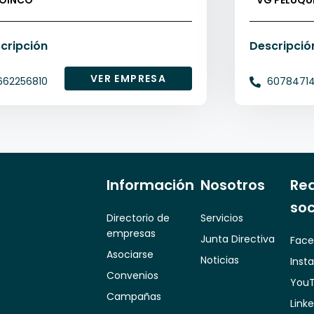
OINCO
VG PELUQU
y salud
cripción
Descripció
VER EMPRESA
662256810
6078471
Información
Nosotros
Re
soc
Directorio de
Servicios
empresas
Junta Directiva
Face
Asociarse
Noticias
Inst
Convenios
You
Campañas
Link