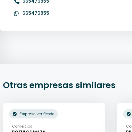
665476855
665476855
Otras empresas similares
Empresa verificada
Comercios
Co