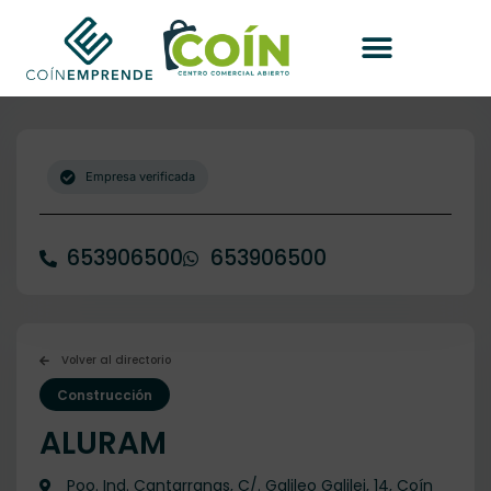
Empresa verificada
653906500
653906500
Volver al directorio
Construcción
ALURAM
Poo. Ind. Cantarranas, C/. Galileo Galilei, 14, Coín