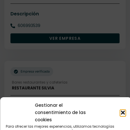
Descripción
606993539
VER EMPRESA
Empresa verificada
Bares restaurantes y cafeterías
RESTAURANTE SILVIA
Gestionar el
Descripción
consentimiento de las
649996733
cookies
Para ofrecer las mejores experiencias, utilizamos tecnologías