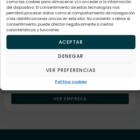
VER EMPRESA
como las cookies para almacenar y/o acceder a la información
del dispositivo. El consentimiento de estas tecnologías nos
permitirá procesar datos como el comportamiento de navegación
o las identificaciones únicas en este sitio. No consentir o retirar el
consentimiento, puede afectar negativamente a ciertas
características y funciones.
Empresa verificada
ACEPTAR
Bares restaurantes y cafeterías
RESTAURANTE LA CRUZ DE PIEDRA
DENEGAR
VER PREFERENCIAS
Descripción
Política cookies
628403749
VER EMPRESA