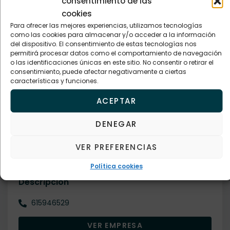
consentimiento de las
cookies
Valoración y diagnóstico de fisioterapia
Para ofrecer las mejores experiencias, utilizamos tecnologías
Servicios de fisioterapia especializada en:
como las cookies para almacenar y/o acceder a la información
617344541
Terapia Manual
del dispositivo. El consentimiento de estas tecnologías nos
permitirá procesar datos como el comportamiento de navegación
Osteopatía
o las identificaciones únicas en este sitio. No consentir o retirar el
VER EMPRESA
Terapia miofascial
consentimiento, puede afectar negativamente a ciertas
características y funciones.
Neurodinámica
Ejercicio terapéutico
ACEPTAR
Fisioterapia invasiva
Abordaje de patologías de la ATM
Empresa verificada
DENEGAR
Suelo pélvico
Centros bienestar, estética y salud
Abordaje del dolor complejo
VER PREFERENCIAS
ESTÉTICA ROCÍO URBANEJA
Masaje relajante, deportivo y terapéutico
Política cookies
Presoterapia
Descripción
Reeducación de la postura
615946529
VER EMPRESA