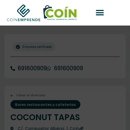
Empresa verificada
691600909
691600909
Volver al directorio
Bares restaurantes y cafeterías
COCONUT TAPAS
C/. Compositor Albéniz, 1, Coín